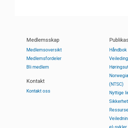
Medlemsskap
Publika
Medlemsoversikt
Håndbok 
Medlemsfordeler
Veileding
Bli medlem
Høringsut
Norwegia
Kontakt
(NTSC)
Kontakt oss
Nyttige l
Sikkerhet
Ressurse
Veilednin
el-sykler