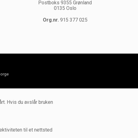
Postboks 9355 Grønland
0135 Oslo
Org.nr.
915 377 025
orge
rt. Hvis du avslår bruken
tiviteten til et nettsted