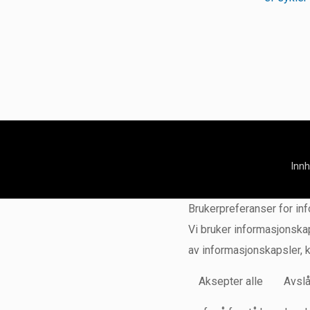
Inn
Brukerpreferanser for in
Vi bruker informasjonskap
av informasjonskapsler, 
Aksepter alle
Avslå