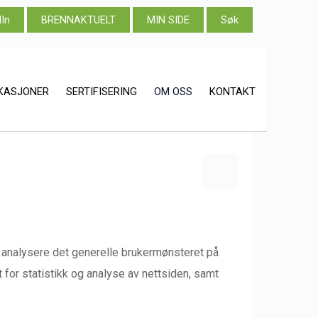
dIn
BRENNAKTUELT
MIN SIDE
Søk
IKASJONER
SERTIFISERING
OM OSS
KONTAKT
 å analysere det generelle brukermønsteret på
 for statistikk og analyse av nettsiden, samt