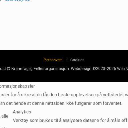
:
Personvern
Cookies
hold © Brannfaglig Fellesorganisasjon. Webdesign ©2023-2026
Web N
formasjonskapsler
sler for å sikre at du får den beste opplevelsen på nettstedet vå
kan det hende at denne nettsiden ikke fungerer som forventet.
Analytics
 alle
Verktøy som brukes til å analysere dataene for å måle effek