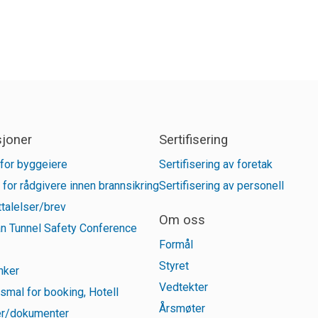
sjoner
Sertifisering
for byggeiere
Sertifisering av foretak
 for rådgivere innen brannsikring
Sertifisering av personell
talelser/brev
Om oss
n Tunnel Safety Conference
Formål
Styret
inker
Vedtekter
smal for booking, Hotell
Årsmøter
r/dokumenter