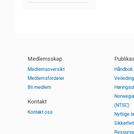
Medlemsskap
Publika
Medlemsoversikt
Håndbok 
Medlemsfordeler
Veileding
Bli medlem
Høringsut
Norwegia
Kontakt
(NTSC)
Kontakt oss
Nyttige l
Sikkerhet
Ressurse