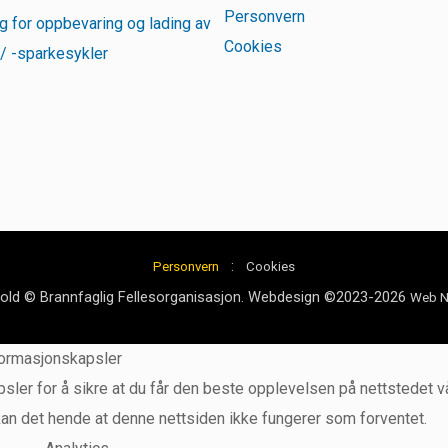
Personvern
g for oppbevaring og lading av
Cookies
 / -sparkesykler
:
Personvern
Cookies
hold © Brannfaglig Fellesorganisasjon. Webdesign ©2023-2026
Web N
formasjonskapsler
sler for å sikre at du får den beste opplevelsen på nettstedet vå
kan det hende at denne nettsiden ikke fungerer som forventet.