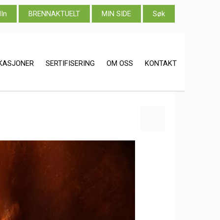
dIn
BRENNAKTUELT
MIN SIDE
Søk
IKASJONER
SERTIFISERING
OM OSS
KONTAKT