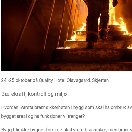
24.-25 oktober på Quality Hotel Olavsgaard, Skjetten.
Bærekraft, kontroll og miljø
Hvordan ivareta brannsikkerheten i bygg som skal ha ombruk av m
bygget areal og ha funksjoner vi trenger?
Bygg blir ikke bygget fordi de skal være brannsikre, men brann