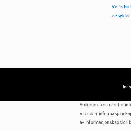
Veilednin
el-sykler
Inn
Brukerpreferanser for in
Vi bruker informasjonskap
av informasjonskapsler, 