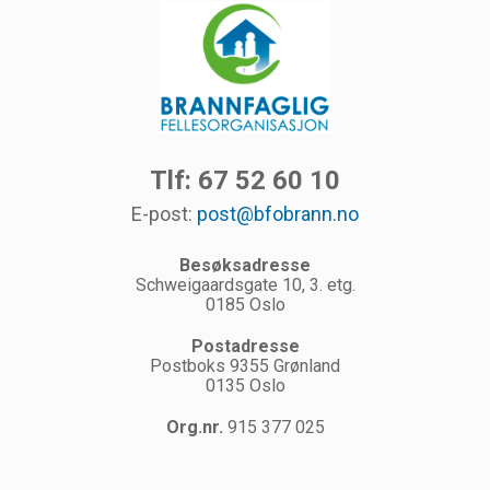
Tlf: 67 52 60 10
E-post:
post@bfobrann.no
Besøksadresse
Schweigaardsgate 10, 3. etg.
0185 Oslo
Postadresse
Postboks 9355 Grønland
0135 Oslo
Org.nr.
915 377 025