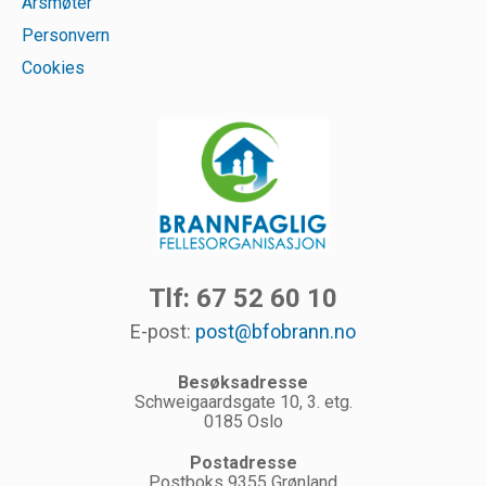
Årsmøter
Personvern
Cookies
Tlf: 67 52 60 10
E-post:
post@bfobrann.no
Besøksadresse
Schweigaardsgate 10, 3. etg.
0185 Oslo
Postadresse
Postboks 9355 Grønland