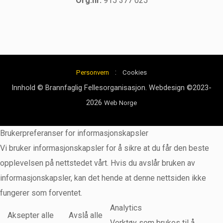
Org.nr.
915 377 025
:
Personvern
Cookies
Innhold © Brannfaglig Fellesorganisasjon. Webdesign ©2023-
2026
Web Norge
Brukerpreferanser for informasjonskapsler
Vi bruker informasjonskapsler for å sikre at du får den beste
opplevelsen på nettstedet vårt. Hvis du avslår bruken av
informasjonskapsler, kan det hende at denne nettsiden ikke
fungerer som forventet.
Analytics
Aksepter alle
Avslå alle
Verktøy som brukes til å