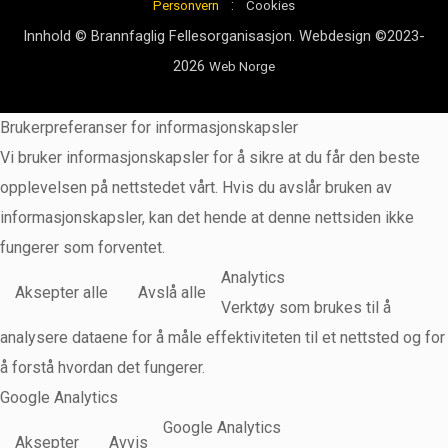
:
Personvern
Cookies
Innhold © Brannfaglig Fellesorganisasjon. Webdesign ©2023-
2026
Web Norge
Brukerpreferanser for informasjonskapsler
Vi bruker informasjonskapsler for å sikre at du får den beste
opplevelsen på nettstedet vårt. Hvis du avslår bruken av
informasjonskapsler, kan det hende at denne nettsiden ikke
fungerer som forventet.
Analytics
Aksepter alle
Avslå alle
Verktøy som brukes til å
analysere dataene for å måle effektiviteten til et nettsted og for
å forstå hvordan det fungerer.
Google Analytics
Google Analytics
Aksepter
Avvis